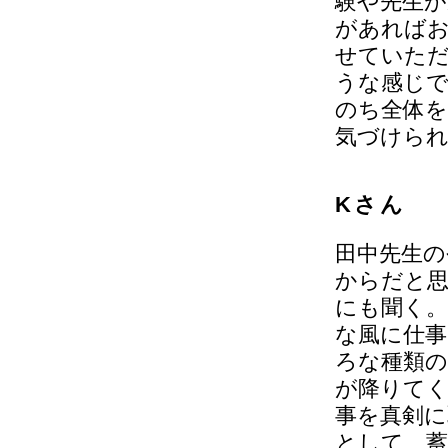
験や先生が
があれば
せていた
うな感じ
のち全体を
気づけら
Kさん
田中先生
からだと
にも聞く。
な風に仕事
ろな種類
が降りて
事を真剣に
として、蓄