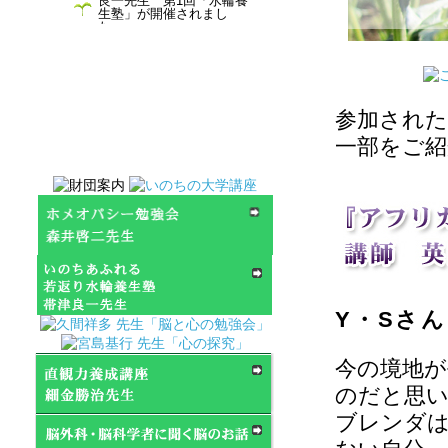
良一先生 第1回「水輪養
生塾」が開催されまし
た。
2026年1月10日(土)(通算
37回)細金勝治先生「直観
力養成講座」が開催され
ました。
参加され
2024年11月2日(土) 森井
一部をご紹
啓二先生「霊性の医学ホ
メオパシー勉強会」が開
催されます。
2024年7月19日(金)帯津良
一先生・荒井恵子先生
「水輪養生塾」が開催さ
れます。
2024年8月23日(金)宮島基
行先生「心の探求」が開
催されます。
Y・Sさん
2024年5月25日(土)細金勝
治先生「直観力養成講
今の境地
座」が開催されます。
のだと思
2023年6月10日（土）細
金勝治先生「直観力養成
ブレンダ
講座」が開催されます。