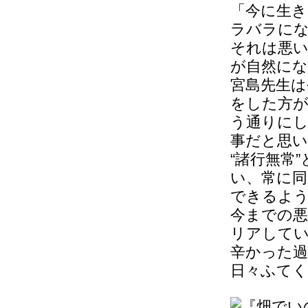
「今に生
ラバラに
それは悪
が自然に
宮島先生は
をした方
う通りに
事だと思
“諸行無常
い、常に
できるよ
今までの
リアして
辛かった過
日々ふて