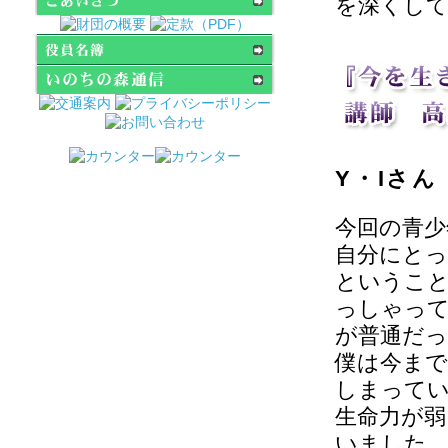
を深くし
Y・Iさん
今回の青少
自分にとっ
というこ
っしゃっ
が普通だ
僕は今ま
しまって
生命力が
いました