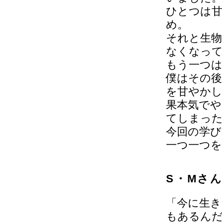
ひとつは
め。
それと生
なくなっ
もう一つ
僕はその
を甘やか
果本気でや
てしまっ
今回の学
一つ一つ
S・Mさ
「今に生き
もあるん