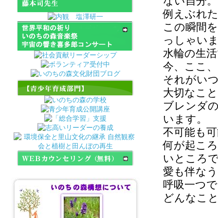
ない自分。
2023年4月28日（金）川
例えぶれ
野泰周先生「マインドフ
ルネスリトリート」が開
催されます。
この瞬間
っしゃい
2023年1月7日(土)宮島基
行先生「心の探求」が開
水輪の生
催されます。
今、ここ、
それがい
大切なこ
ブレンダの
います。
不可能も可
何が起こ
いところ
愛も伴なう
呼吸一つ
どんなこと