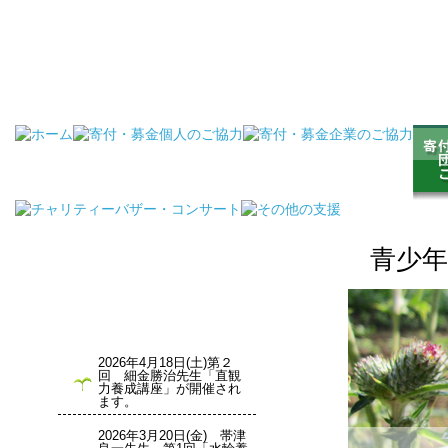
青少年育成公開講座 感想文 いのちの森の学校 - 公益財団法人 いのちの森文化財団
青少
2026年4月18日(土)第２
回 細金勝治先生「直観
力養成講座」が開催され
ます。
2026年3月20日(金) 帯津