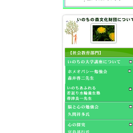
た。
2026年1月10日(土)(通算
37回)細金勝治先生「直観
力養成講座」が開催され
ました。
2024年11月2日(土) 森井
啓二先生「霊性の医学ホ
メオパシー勉強会」が開
催されます。
2024年7月19日(金)帯津良
一先生・荒井恵子先生
「水輪養生塾」が開催さ
れます。
2024年8月23日(金)宮島基
行先生「心の探求」が開
催されます。
2024年5月25日(土)細金勝
治先生「直観力養成講
座」が開催されます。
2023年6月10日（土）細
金勝治先生「直観力養成
講座」が開催されます。
2023年4月28日（金）川