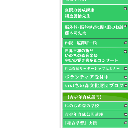
野泰周先生「マインドフ
ルネスリトリート」が開
催されます。
2023年1月7日(土)宮島基
行先生「心の探求」が開
催されます。