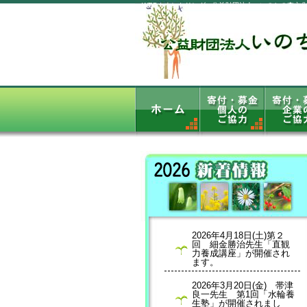
WEBカウンセリング - 公益財団法人 いのちの森文
2026年4月18日(土)第２
回 細金勝治先生「直観
力養成講座」が開催され
ます。
2026年3月20日(金) 帯津
良一先生 第1回「水輪養
生塾」が開催されまし