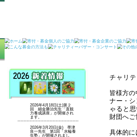
チャリティーバザー・コンサート - 公益財団法人 いのちの森文化財団
チャリテ
皆様方の
ナー・シ
2026年4月18日(土)第２
ゃると思
回 細金勝治先生「直観
力養成講座」が開催され
財団へご
ます。
2026年3月20日(金) 帯津
具体的に
良一先生 第1回「水輪養
生塾」が開催されまし