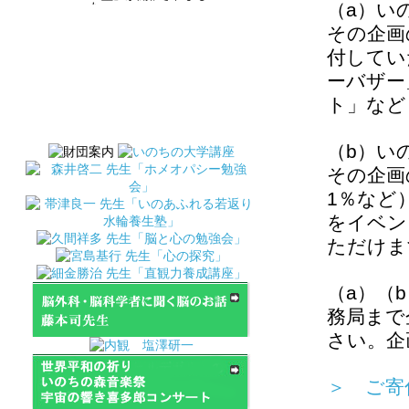
（a）い
た。
その企画
2026年1月10日(土)(通算
37回)細金勝治先生「直観
付してい
力養成講座」が開催され
ました。
ーバザー
ト」など
2024年11月2日(土) 森井
啓二先生「霊性の医学ホ
メオパシー勉強会」が開
催されます。
（b）い
2024年7月19日(金)帯津良
その企画
一先生・荒井恵子先生
「水輪養生塾」が開催さ
1％など
れます。
をイベン
2024年8月23日(金)宮島基
ただけま
行先生「心の探求」が開
催されます。
（a）（
2024年5月25日(土)細金勝
治先生「直観力養成講
務局まで
座」が開催されます。
さい。企
2023年6月10日（土）細
金勝治先生「直観力養成
講座」が開催されます。
＞ ご寄
2023年4月28日（金）川