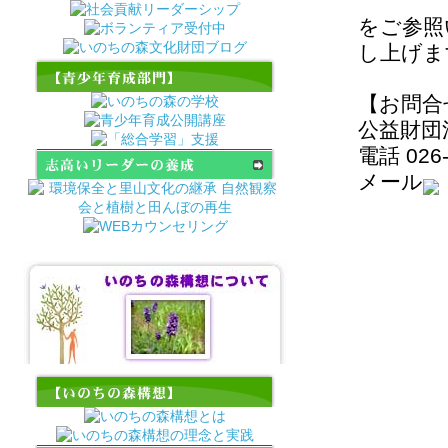
野泰周先生「マインドフ
ルネスリトリート」が開
をご参照
催されます。
し上げま
2023年1月7日(土)宮島基
行先生「心の探求」が開
催されます。
【お問合
公益財団
電話 026-
メール